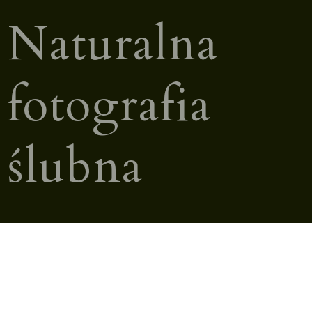
Naturalna
fotografia
ślubna
Nasza fotografia to przede wszystkim autentyczność –
skupiamy się na prawdziwych chwilach, które zachowacie
w pamięci na zawsze. Z nami nie ma sztywności ani
stresu, tworzymy luźną atmosferę, w której będziecie
czuć się swobodnie.