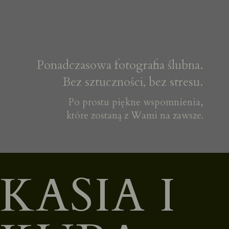
Ponadczasowa fotografia ślubna.
Bez sztuczności, bez stresu.
Po prostu piękne wspomnienia,
które zostaną z Wami na zawsze.
KASIA I